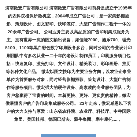
济南微宏广告有限公司 济南微宏广告有限公司前身是成立于1995年
的农科院植保所微机室，2004年成立广告公司，是一家集影棚摄
影、策划设计、图文彩印、快印装订、大型广告制作工程于一体的
20余年广告公司。 公司业务主要以高品质的广告印刷集成服务为
主。拥有世界一流的图文输出设备，如佳能7000、施乐700、理光
5100、1100等黑白彩色数字印刷设备多台，同时公司的专业设计印
刷团队中有多名从业一二十年的老设计制作员工，印刷服务项目包
括：快速复印、激光打印、文件设计、精美装订、彩印画册、挂历
等各种文化产品。 微宏以图文快印为主要业务方向，以农业企事业
单位为首要服务对象，同时经营影棚摄影、策划设计、大型广告制
作等服务项目。微宏强大的硬件设备、高素质的专业服务团队，为
客户您赢得了宝贵的时间。本着更快、更好、更负责的精神，微宏
做最懂客户的广告印刷集成服务公司。 23年走来，微宏感恩以下客
户的大力支持与厚爱：山东省农科院、农业厅、科技厅、中种国际
集团、美国杜邦、德国巴斯夫、蒙牛集团、宗申摩托.....。