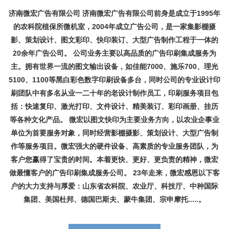
济南微宏广告有限公司 济南微宏广告有限公司前身是成立于1995年
的农科院植保所微机室，2004年成立广告公司，是一家集影棚摄
影、策划设计、图文彩印、快印装订、大型广告制作工程于一体的
20余年广告公司。 公司业务主要以高品质的广告印刷集成服务为
主。拥有世界一流的图文输出设备，如佳能7000、施乐700、理光
5100、1100等黑白彩色数字印刷设备多台，同时公司的专业设计印
刷团队中有多名从业一二十年的老设计制作员工，印刷服务项目包
括：快速复印、激光打印、文件设计、精美装订、彩印画册、挂历
等各种文化产品。 微宏以图文快印为主要业务方向，以农业企事业
单位为首要服务对象，同时经营影棚摄影、策划设计、大型广告制
作等服务项目。微宏强大的硬件设备、高素质的专业服务团队，为
客户您赢得了宝贵的时间。本着更快、更好、更负责的精神，微宏
做最懂客户的广告印刷集成服务公司。 23年走来，微宏感恩以下客
户的大力支持与厚爱：山东省农科院、农业厅、科技厅、中种国际
集团、美国杜邦、德国巴斯夫、蒙牛集团、宗申摩托.....。