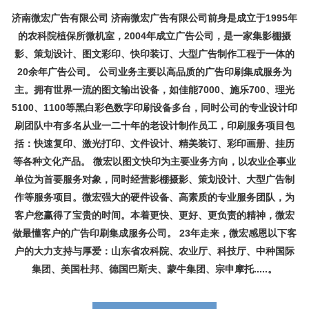
济南微宏广告有限公司 济南微宏广告有限公司前身是成立于1995年
的农科院植保所微机室，2004年成立广告公司，是一家集影棚摄
影、策划设计、图文彩印、快印装订、大型广告制作工程于一体的
20余年广告公司。 公司业务主要以高品质的广告印刷集成服务为
主。拥有世界一流的图文输出设备，如佳能7000、施乐700、理光
5100、1100等黑白彩色数字印刷设备多台，同时公司的专业设计印
刷团队中有多名从业一二十年的老设计制作员工，印刷服务项目包
括：快速复印、激光打印、文件设计、精美装订、彩印画册、挂历
等各种文化产品。 微宏以图文快印为主要业务方向，以农业企事业
单位为首要服务对象，同时经营影棚摄影、策划设计、大型广告制
作等服务项目。微宏强大的硬件设备、高素质的专业服务团队，为
客户您赢得了宝贵的时间。本着更快、更好、更负责的精神，微宏
做最懂客户的广告印刷集成服务公司。 23年走来，微宏感恩以下客
户的大力支持与厚爱：山东省农科院、农业厅、科技厅、中种国际
集团、美国杜邦、德国巴斯夫、蒙牛集团、宗申摩托.....。